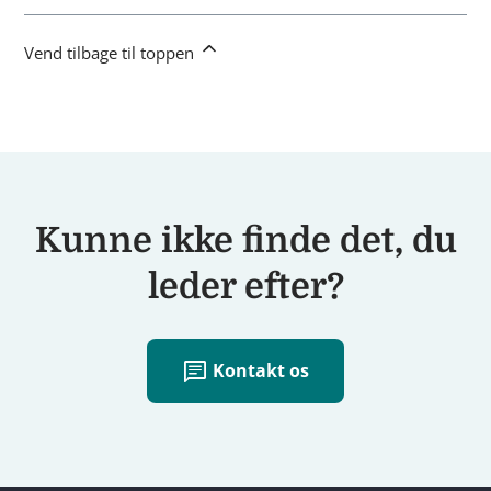
Vend tilbage til toppen
Kunne ikke finde det, du
leder efter?
chat
Kontakt os