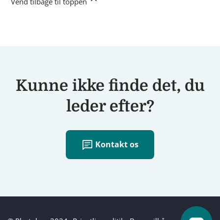
Vend tilbage til toppen
Kunne ikke finde det, du
leder efter?
chat
Kontakt os