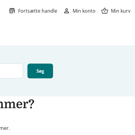
store
person
shopping_basket
Fortsætte handle
Min konto
Min kurv
ummer?
mmer.