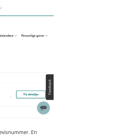
r
.
bevisnummer. En