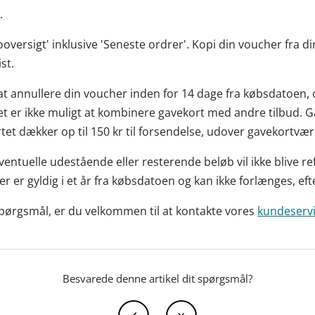
o
.
oversigt' inklusive 'Seneste ordrer'. Kopi din voucher fra din
ist.
 at annullere din voucher inden for 14 dage fra købsdatoen, 
t er ikke muligt at kombinere gavekort med andre tilbud. G
tet dækker op til 150 kr til forsendelse, udover gavekortvær
Eventuelle udestående eller resterende beløb vil ikke blive re
her er gyldig i et år fra købsdatoen og kan ikke forlænges, ef
spørgsmål, er du velkommen til at kontakte vores
kundeserv
Besvarede denne artikel dit spørgsmål?