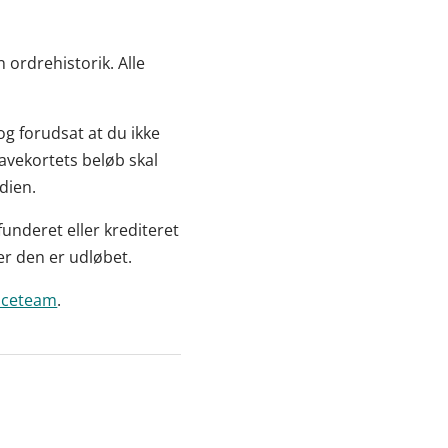
 ordrehistorik. Alle
og forudsat at du ikke
avekortets beløb skal
dien.
funderet eller krediteret
ter den er udløbet.
iceteam
.