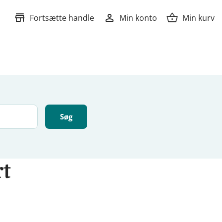
store
person
shopping_basket
Fortsætte handle
Min konto
Min kurv
rt