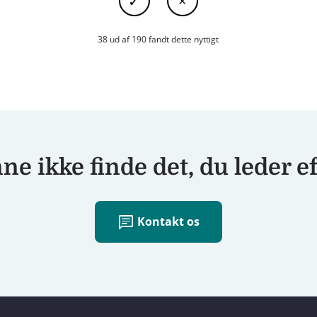
38 ud af 190 fandt dette nyttigt
e ikke finde det, du leder e
chat
Kontakt os