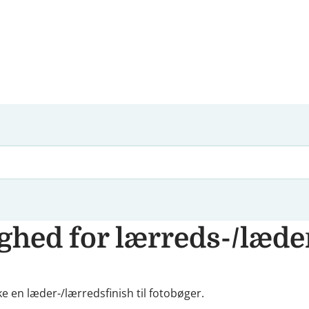
ghed for lærreds-/læd
ikke en læder-/lærredsfinish til fotobøger.