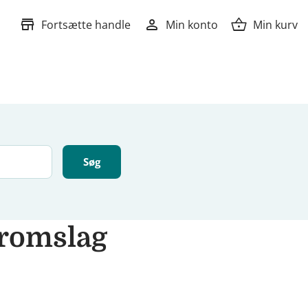
store
person
shopping_basket
Fortsætte handle
Min konto
Min kurv
eromslag