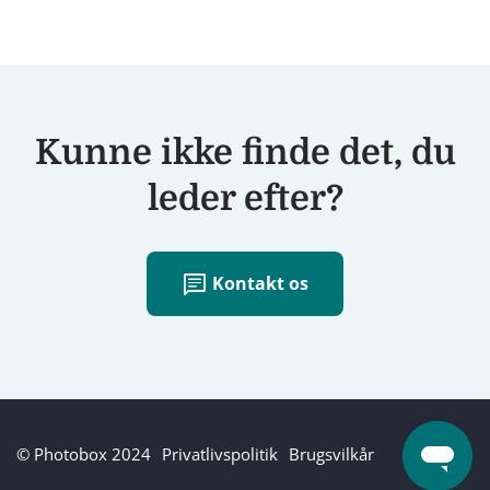
Kunne ikke finde det, du
leder efter?
chat
Kontakt os
© Photobox 2024
Privatlivspolitik
Brugsvilkår