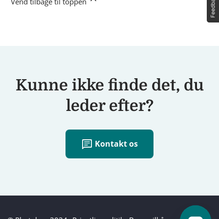
Vend tilbage til toppen
Kunne ikke finde det, du
leder efter?
chat
Kontakt os