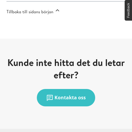
Tillbaka till sidans början
Kunde inte hitta det du letar
efter?
chat
Kontakta oss