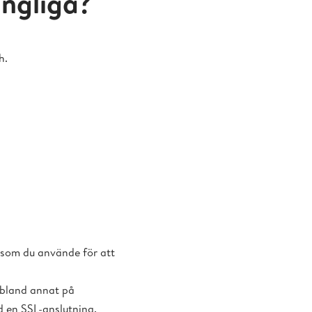
ängliga?
h.
s som du använde för att
 bland annat på
d en SSL-anslutning.