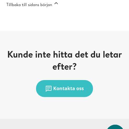
Tillbaka till sidans början
Kunde inte hitta det du letar
efter?
chat
Kontakta oss