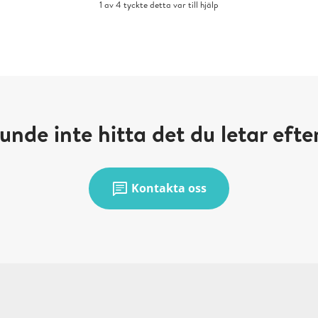
1 av 4 tyckte detta var till hjälp
unde inte hitta det du letar efte
chat
Kontakta oss