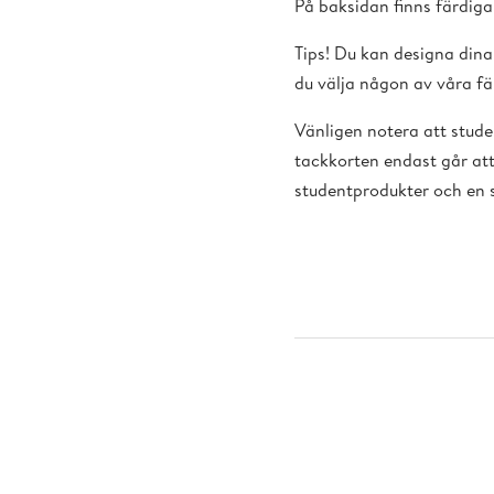
På baksidan finns färdiga 
Tips! Du kan designa din
du välja någon av våra fär
Vänligen notera att stude
tackkorten endast går att
studentprodukter och en 