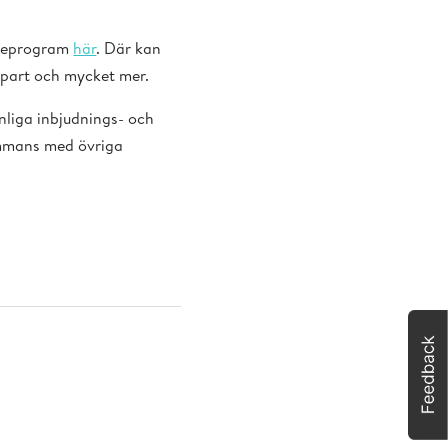
lineprogram
här
. Där kan
lipart och mycket mer.
nliga inbjudnings- och
sammans med övriga