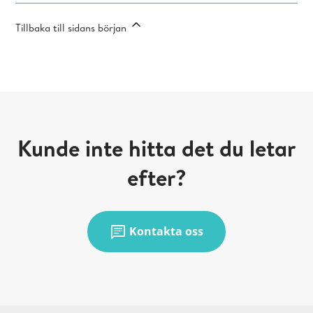
Tillbaka till sidans början
Kunde inte hitta det du letar
efter?
chat
Kontakta oss