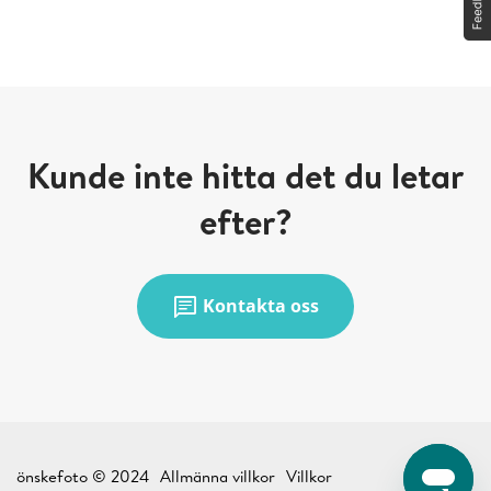
Kunde inte hitta det du letar
efter?
chat
Kontakta oss
önskefoto © 2024
Allmänna villkor
Villkor