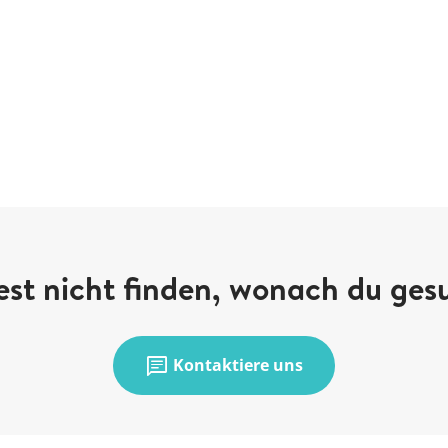
st nicht finden, wonach du ges
chat
Kontaktiere uns