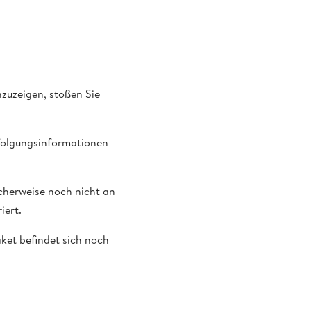
zuzeigen, stoßen Sie
rfolgungsinformationen
icherweise noch nicht an
iert.
aket befindet sich noch