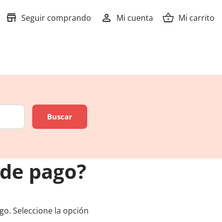
store
person
shopping_basket
Seguir comprando
Mi cuenta
Mi carrito
 de pago?
o. Seleccione la opción