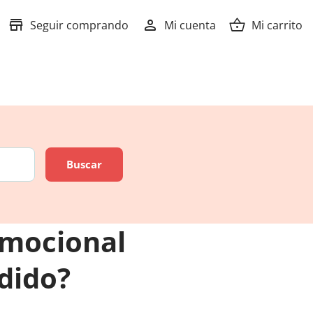
store
person
shopping_basket
Seguir comprando
Mi cuenta
Mi carrito
omocional
dido?