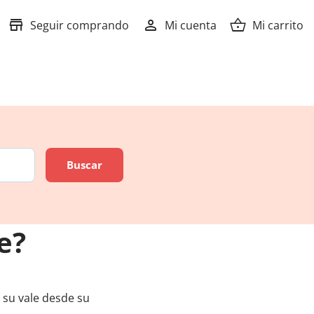
store
person
shopping_basket
Seguir comprando
Mi cuenta
Mi carrito
e?
e su vale desde su