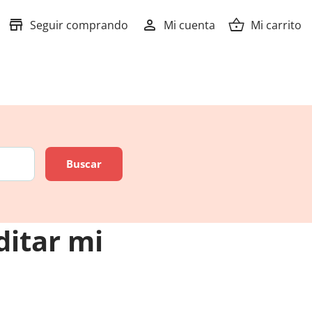
store
person
shopping_basket
Seguir comprando
Mi cuenta
Mi carrito
ditar mi