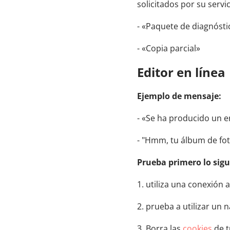
solicitados por su servic
- «Paquete de diagnósti
- «Copia parcial»
Editor en línea
Ejemplo de mensaje:
- «Se ha producido un er
- "Hmm, tu álbum de fot
Prueba primero lo sig
1. utiliza una conexión 
2. prueba a utilizar u
3. Borra las
cookies
de t