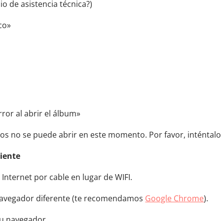
io de asistencia técnica?)
co»
ror al abrir el álbum»
os no se puede abrir en este momento. Por favor, inténtal
uiente
a Internet por cable en lugar de WIFI.
n navegador diferente (te recomendamos
Google Chrome
).
u navegador.