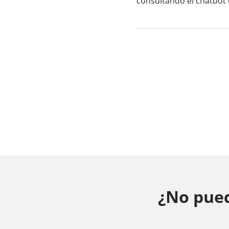
consultando el chatbot o
¿No pued