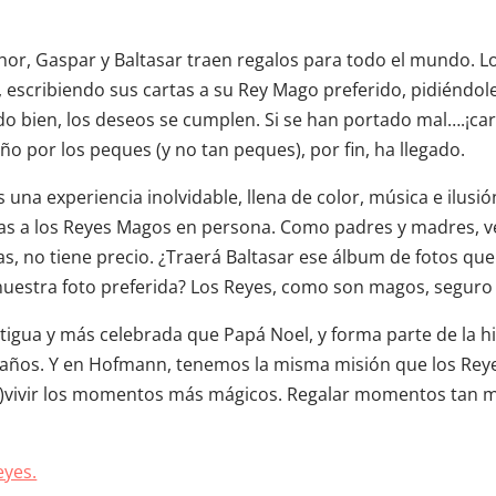
or, Gaspar y Baltasar traen regalos para todo el mundo. Lo
s, escribiendo sus cartas a su Rey Mago preferido, pidiéndol
do bien, los deseos se cumplen. Si se han portado mal….¡c
o por los peques (y no tan peques), por fin, ha llegado.
 una experiencia inolvidable, llena de color, música e ilusió
tas a los Reyes Magos en persona. Como padres y madres, v
rtas, no tiene precio. ¿Traerá Baltasar ese álbum de fotos qu
uestra foto preferida? Los Reyes, como son magos, seguro 
tigua y más celebrada que Papá Noel, y forma parte de la hi
años. Y en Hofmann, tenemos la misma misión que los Reyes
e)vivir los momentos más mágicos. Regalar momentos tan 
eyes.