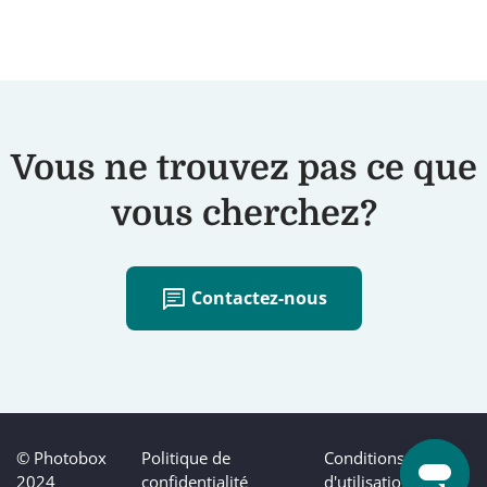
Vous ne trouvez pas ce que
vous cherchez?
chat
Contactez-nous
© Photobox
Politique de
Conditions
2024
confidentialité
d'utilisation