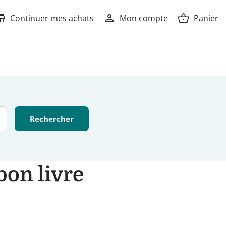
ore
person
shopping_basket
Continuer mes achats
Mon compte
Panier
bon livre