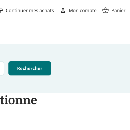
ore
person
shopping_basket
Continuer mes achats
Mon compte
Panier
tionne