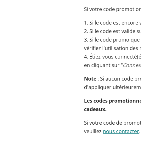
Si votre code promotion 
1. Si le code est encore 
2. Si le code est valid
3. Si le code promo que 
vérifiez l'utilisation de
4. Étiez-vous connecté(é
en cliquant sur "
Connex
Note
: Si aucun code pr
d'appliquer ultérieure
Les codes promotionne
cadeaux.
Si votre code de promot
veuillez
nous contacter
.