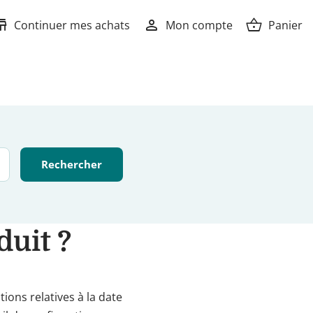
ore
person
shopping_basket
Continuer mes achats
Mon compte
Panier
duit ?
ions relatives à la date