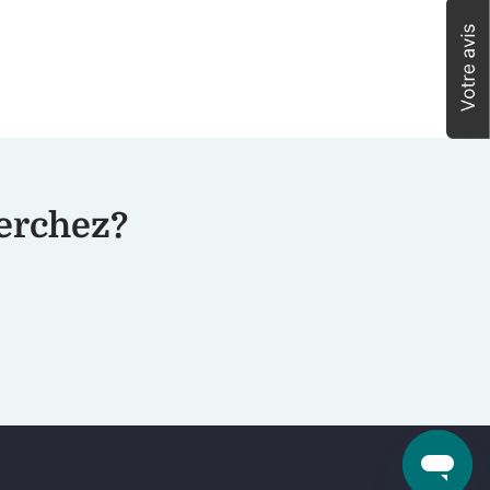
herchez?