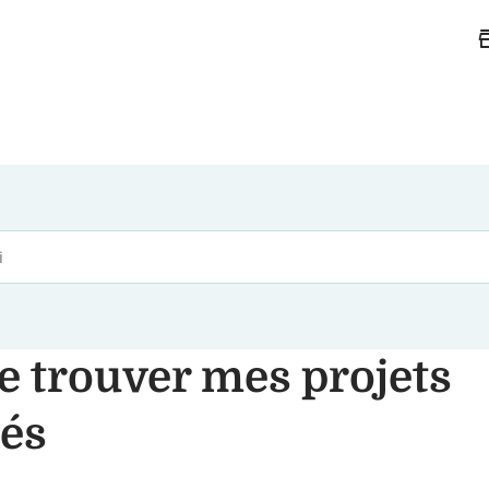
st
e trouver mes projets
rés