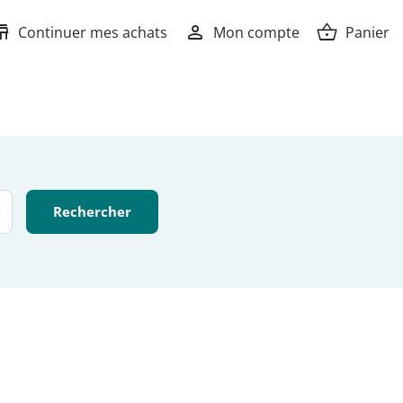
ore
person
shopping_basket
Continuer mes achats
Mon compte
Panier