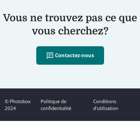
Vous ne trouvez pas ce que
vous cherchez?
chat
Contactez-nous
© Photobox
Politique de
Conditions
2024
confidentialité
d'utilisation