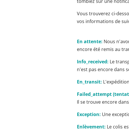
tombiez sur une notific
Vous trouverez ci-desso
vos informations de suiv
En attente:
Nous n'avons
encore été remis au tra
Info_received:
Le transp
n'est pas encore dans s
En_transit:
L'expédition
Failed_attempt (tentat
Il se trouve encore dan
Exception:
Une exceptio
Enlèvement:
Le colis e