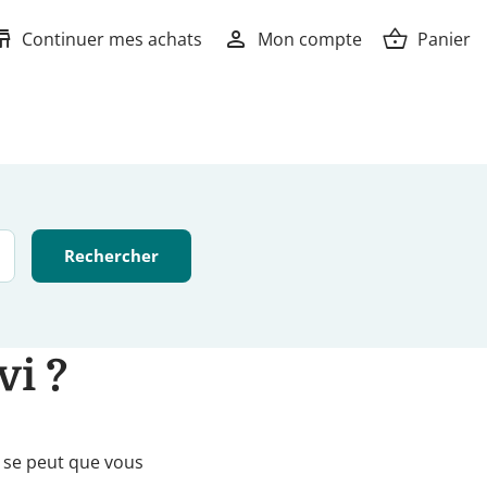
ore
person
shopping_basket
Continuer mes achats
Mon compte
Panier
vi ?
l se peut que vous