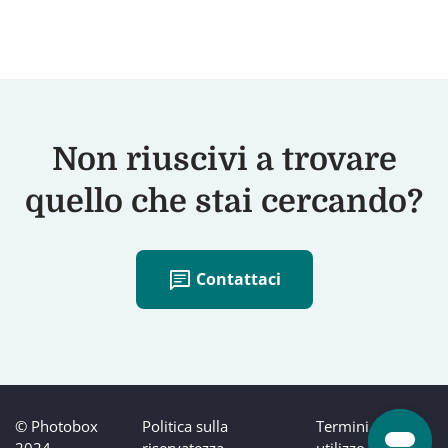
Non riuscivi a trovare
quello che stai cercando?
chat
Contattaci
© Photobox
Politica sulla
Termini di
2024
riservatezza
utilizzo