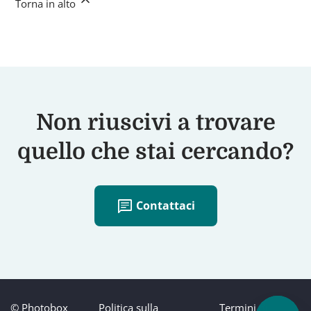
Torna in alto
Non riuscivi a trovare
quello che stai cercando?
chat
Contattaci
© Photobox
Politica sulla
Termini di