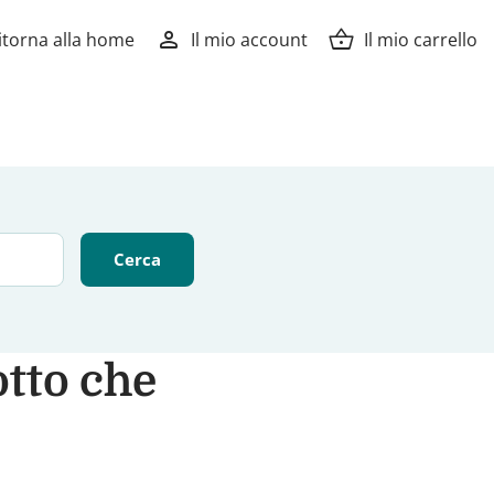
person
shopping_basket
itorna alla home
Il mio account
Il mio carrello
tto che