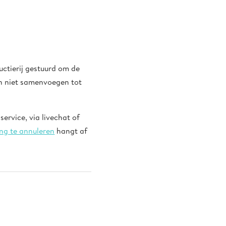
n
uctierij gestuurd om de
en niet samenvoegen tot
ervice, via livechat of
ing te annuleren
hangt af