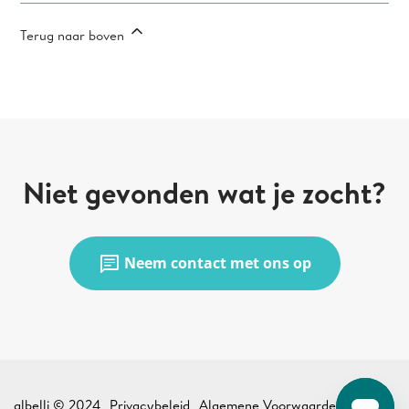
Terug naar boven
Niet gevonden wat je zocht?
chat
Neem contact met ons op
albelli © 2024
Privacybeleid
Algemene Voorwaarden