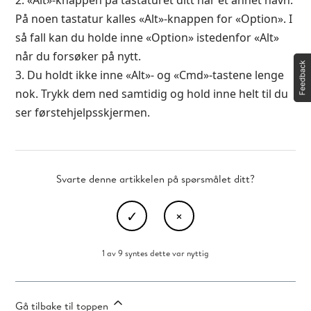
2. «Alt»-knappen på tastaturet ditt har et annet navn.
På noen tastatur kalles «Alt»-knappen for «Option». I
så fall kan du holde inne «Option» istedenfor «Alt»
når du forsøker på nytt.
3. Du holdt ikke inne «Alt»- og «Cmd»-tastene lenge
nok. Trykk dem ned samtidig og hold inne helt til du
ser førstehjelpsskjermen.
Svarte denne artikkelen på spørsmålet ditt?
1 av 9 syntes dette var nyttig
Gå tilbake til toppen