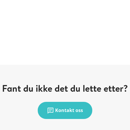
Fant du ikke det du lette etter?
chat
Kontakt oss