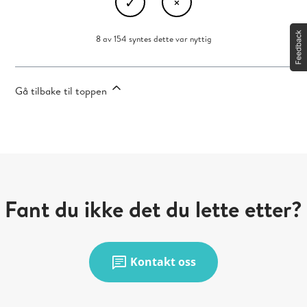
8 av 154 syntes dette var nyttig
Gå tilbake til toppen
Fant du ikke det du lette etter?
chat
Kontakt oss