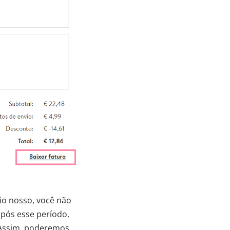
io nosso, você não
após esse período,
 Assim, poderemos