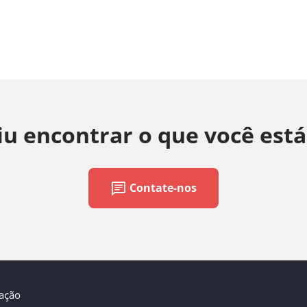
u encontrar o que você est
chat
Contate-nos
zação