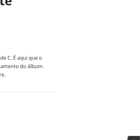
te
de C. É aqui que o
enamento do álbum.
re.