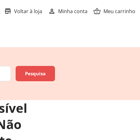
store
person
shopping_basket
Voltar à loja
Minha conta
Meu carrinho
sível
 Não