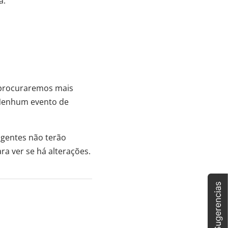
a.
o procuraremos mais
- Nenhum evento de
agentes não terão
ra ver se há alterações.