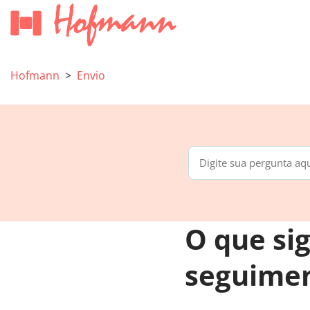
Hofmann
Envio
O que si
seguime