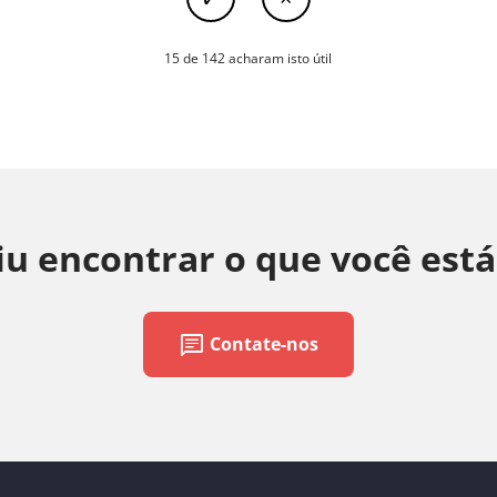
15 de 142 acharam isto útil
u encontrar o que você est
chat
Contate-nos