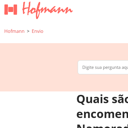
Hofmann
Envio
Quais sã
encomend