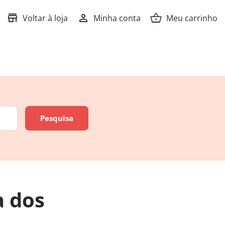
store
person
shopping_basket
Voltar à loja
Minha conta
Meu carrinho
a dos