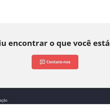
u encontrar o que você est
chat
Contate-nos
zação