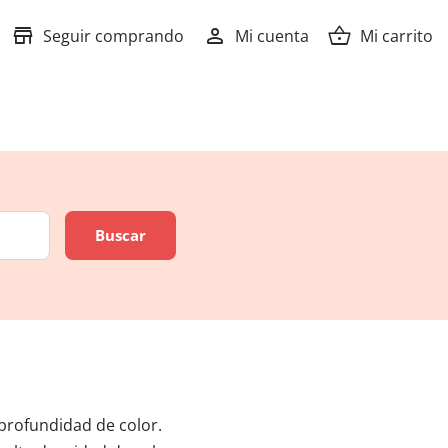
store
person
shopping_basket
Seguir comprando
Mi cuenta
Mi carrito
profundidad de color.