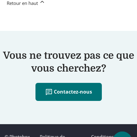
Retour en haut
Vous ne trouvez pas ce que
vous cherchez?
chat
Contactez-nous
© Photobox
Politique de
Conditions