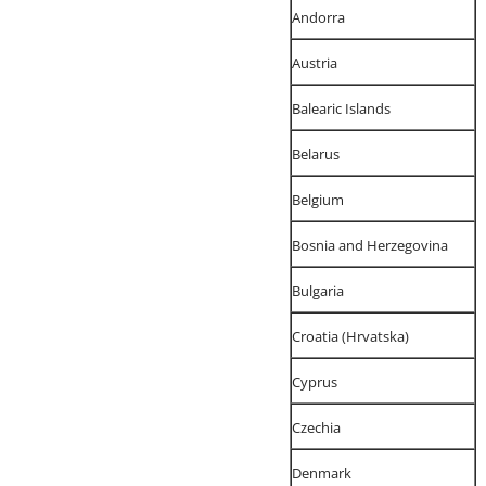
Andorra
Austria
Balearic Islands
Belarus
Belgium
Bosnia and Herzegovina
Bulgaria
Croatia (Hrvatska)
Cyprus
Czechia
Denmark