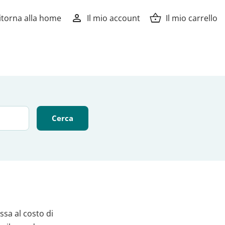
person
shopping_basket
itorna alla home
Il mio account
Il mio carrello
ssa al costo di