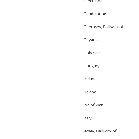
Greenland
Guadeloupe
Guernsey, Bailiwick of
Guyana
Holy See
Hungary
Iceland
Ireland
Isle of Man
Italy
Jersey, Bailiwick of