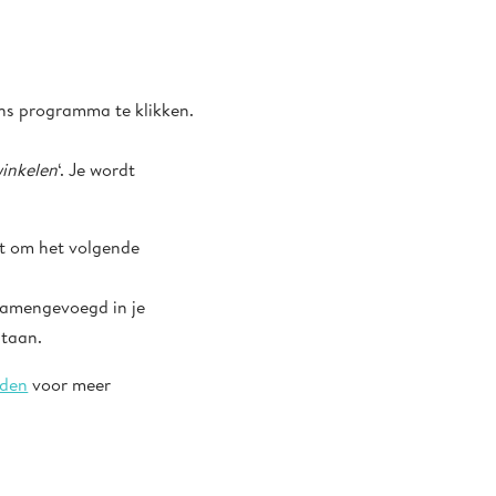
ons programma te klikken.
winkelen
‘. Je wordt
kt om het volgende
samengevoegd in je
staan.
nden
voor meer