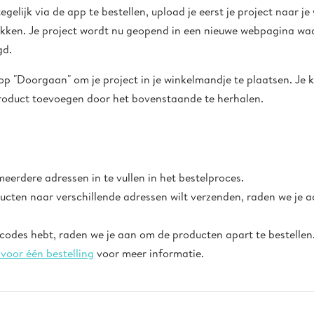
elijk via de app te bestellen, upload je eerst je project naar j
te tikken. Je project wordt nu geopend in een nieuwe webpagina w
gd.
 op "Doorgaan" om je project in je winkelmandje te plaatsen. Je 
roduct toevoegen door het bovenstaande te herhalen.
meerdere adressen in te vullen in het bestelproces.
oducten naar verschillende adressen wilt verzenden, raden we je
scodes hebt, raden we je aan om de producten apart te bestellen
voor één bestelling
voor meer informatie.