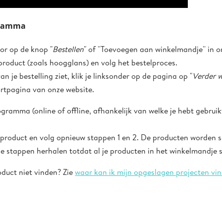
ogramma
or op de knop "
Bestellen
" of ''Toevoegen aan winkelmandje'' in 
 product (zoals hoogglans) en volg het bestelproces.
an je bestelling ziet, klik je linksonder op de pagina op "
Verder 
rtpagina van onze website.
ogramma (online of offline, afhankelijk van welke je hebt gebrui
e product en volg opnieuw stappen 1 en 2. De producten worden 
e stappen herhalen totdat al je producten in het winkelmandje 
duct niet vinden? Zie
waar kan ik mijn opgeslagen projecten vi