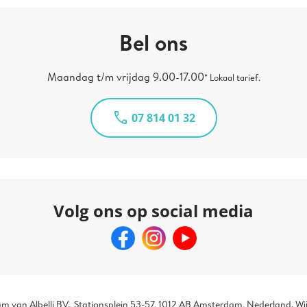
Bel ons
Maandag t/m vrijdag 9.00-17.00
* Lokaal tarief.
call
07 814 01 32
Volg ons op social media
am van Albelli BV., Stationsplein 53-57, 1012 AB Amsterdam, Nederland. Wij