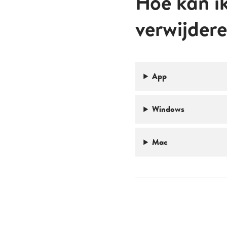
Hoe kan i
verwijder
App
Windows
Mac