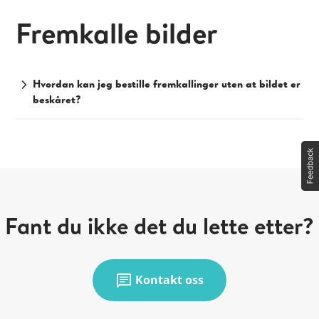
Fremkalle bilder
chevron_right
Hvordan kan jeg bestille fremkallinger uten at bildet er
beskåret?
Fant du ikke det du lette etter?
chat
Kontakt oss