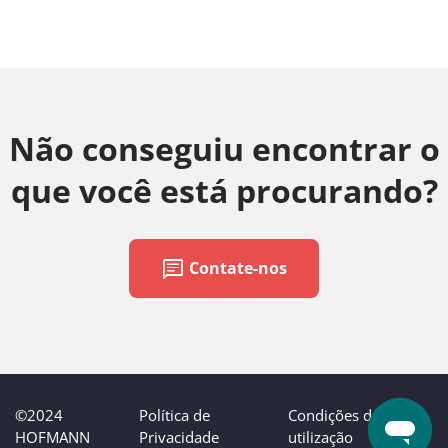
Não conseguiu encontrar o
que você está procurando?
chat
Contate-nos
©2024
Política de
Condições de
HOFMANN
Privacidade
utilização