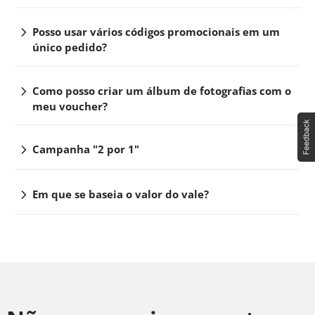
chevron_right
Posso usar vários códigos promocionais em um
único pedido?
chevron_right
Como posso criar um álbum de fotografias com o
meu voucher?
chevron_right
Campanha "2 por 1"
chevron_right
Em que se baseia o valor do vale?