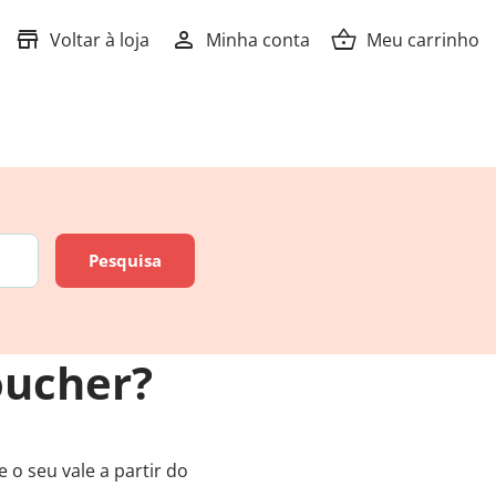
store
person
shopping_basket
Voltar à loja
Minha conta
Meu carrinho
oucher?
 o seu vale a partir do