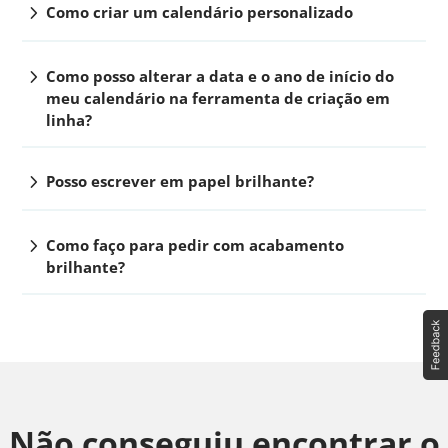
chevron_right
Como criar um calendário personalizado
chevron_right
Como posso alterar a data e o ano de início do
meu calendário na ferramenta de criação em
linha?
chevron_right
Posso escrever em papel brilhante?
chevron_right
Como faço para pedir com acabamento
brilhante?
Não conseguiu encontrar o